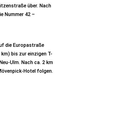
hützenstraße über. Nach
die Nummer 42 –
uf die Europastraße
km) bis zur einzigen T-
 Neu-Ulm. Nach ca. 2 km
Mövenpick-Hotel folgen.
FAQs