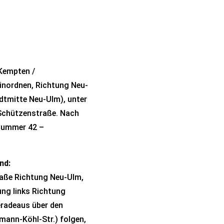
Kempten /
einordnen, Richtung Neu-
adtmitte Neu-Ulm), unter
e Schützenstraße. Nach
 Nummer 42 –
nd:
raße Richtung Neu-Ulm,
ung links Richtung
radeaus über den
rmann-Köhl-Str.) folgen,