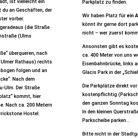
t, ist vielleicht ein
Parkplatz zu finden.
t du an Geschäften, der
Wir haben Platz für
ein 
ter vorbei:
könnt ihr gerne dort park
geradeaus (die Straße
nicht – wer zuerst kom
chstraße (Ulms
Ansonsten gibt es koste
aße“ überqueren, nach
ca. 400 Meter von uns w
 Ulmer Rathaus) rechts
Eisenbahnbrücke, links 
ksbogen folgen und an
Glacis Park in der „Schie
rücke“. Nach dem
Die Parkplätze direkt vo
eu-Ulm. Der Straße
kostenpflichtig (Parksc
splatz“ kommt, hier
den ganzen Sonntag kost
ße. Nach ca. 200 Metern
In den kleinen Querstra
Brickstone Hostel.
Parkscheibe parken…
Bitte nicht in der Stadtg