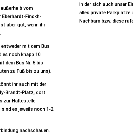
in der sich auch unser E
s außerhalb vom
alles private Parkplätz
r Eberhardt-Finckh-
Nachbarn bzw. diese ruf
ist aber gut, wenn ihr
.
“) entweder mit dem Bus
nd es noch knapp 10
it dem Bus Nr. 5 bis
uten zu Fuß bis zu uns).
könnt ihr auch mit der
lly-Brandt-Platz, dort
s zur Haltestelle
 sind es jeweils noch 1-2
rbindung nachschauen.