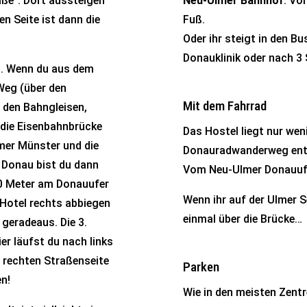
raße“. Dort aussteigen
Neu-Ulmer Bahnhof
. Vo
en Seite ist dann die
Fuß.
Oder ihr steigt in den Bu
Donauklinik oder nach 3
n. Wenn du aus dem
Weg (über den
Mit dem Fahrrad
 den Bahngleisen,
 die Eisenbahnbrücke
Das Hostel liegt nur we
lmer Münster und die
Donauradwanderweg ent
r Donau bist du dann
Vom Neu-Ulmer Donauufer 
200 Meter am Donauufer
Wenn ihr auf der Ulmer Se
Hotel rechts abbiegen
einmal über die Brücke…
geradeaus. Die 3.
er läufst du nach links
r rechten Straßenseite
Parken
en!
Wie in den meisten Zentr